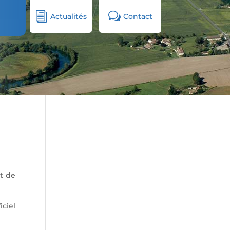
i
w
Actualités
Contact
at de
iciel